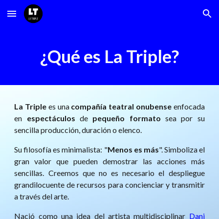
Skip to main content
Skip to navigation
¿Qué es La Triple?
La Triple
es una
compañía teatral onubense
enfocada
en
espectáculos
de
pequeño formato
sea por su
sencilla producción, duración o elenco.
Su filosofía es minimalista: "
Menos es más
".
Simboliza el
gran valor que pueden demostrar las acciones más
sencillas. Creemos que no es necesario el despliegue
grandilocuente de recursos para concienciar y transmitir
a través del arte.
Nació como una idea del artista multidisciplinar
Dani